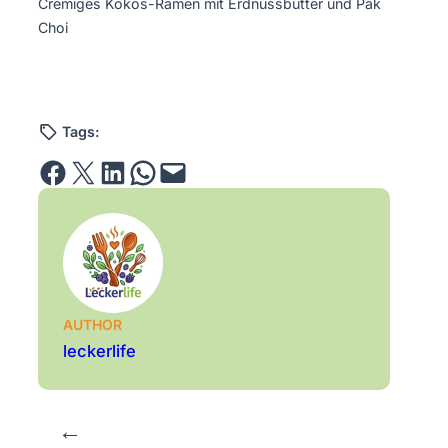
Cremiges Kokos-Ramen mit Erdnussbutter und Pak
Choi
Tags:
Share on Facebook
Email this Page
Share on LinkedIn
Share on WhatsApp
Email this Page
AUTHOR
leckerlife
←