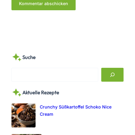
Suche
S
e
a
Aktuelle Rezepte
r
c
Crunchy Süßkartoffel Schoko Nice
h
Cream