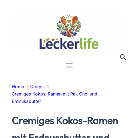
Zum
Inhalt
springen
Home
Currys
Cremiges Kokos-Ramen mit Pak Choi und
Erdnussbutter
Cremiges Kokos-Ramen
mit Erdnussbutter und