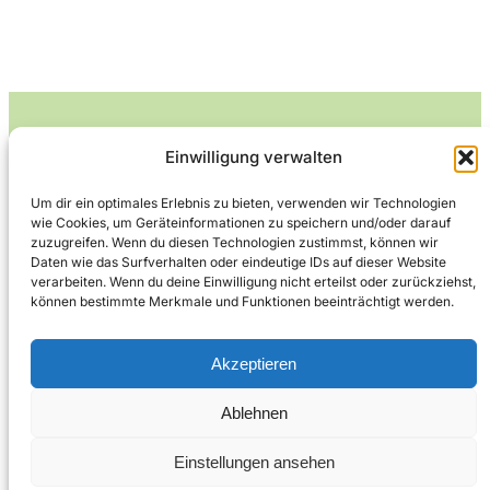
Einwilligung verwalten
Leckerlife
Um dir ein optimales Erlebnis zu bieten, verwenden wir Technologien
wie Cookies, um Geräteinformationen zu speichern und/oder darauf
Lecker essen – gesund leben.
zuzugreifen. Wenn du diesen Technologien zustimmst, können wir
Daten wie das Surfverhalten oder eindeutige IDs auf dieser Website
verarbeiten. Wenn du deine Einwilligung nicht erteilst oder zurückziehst,
können bestimmte Merkmale und Funktionen beeinträchtigt werden.
Über Leckerlife
Datenschutzerklärung
Impressum
Kontakt
Akzeptieren
Ablehnen
Copyright © 2026
Designed by
WPZOOM
Einstellungen ansehen