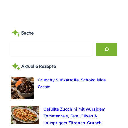
Suche
S
e
a
Aktuelle Rezepte
r
c
Crunchy Süßkartoffel Schoko Nice
h
Cream
Gefüllte Zucchini mit würzigem
Tomatenreis, Feta, Oliven &
knusprigem Zitronen-Crunch