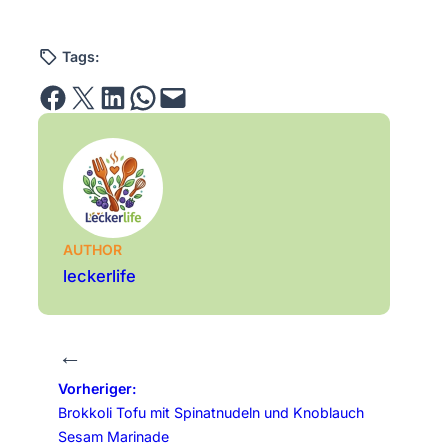
Tags:
Share on Facebook
Email this Page
Share on LinkedIn
Share on WhatsApp
Email this Page
AUTHOR
leckerlife
←
Vorheriger:
Brokkoli Tofu mit Spinatnudeln und Knoblauch
Sesam Marinade