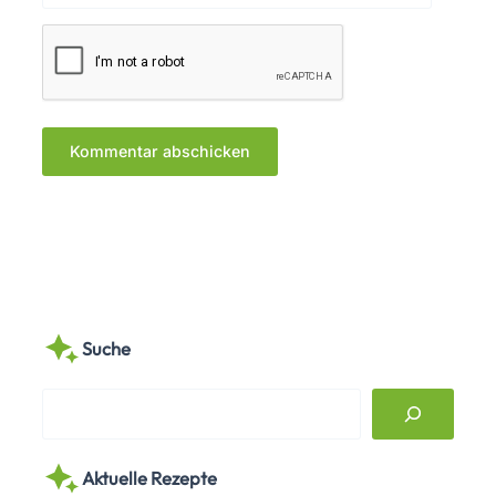
Suche
S
e
a
Aktuelle Rezepte
r