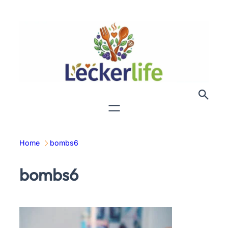
Zum
Inhalt
springen
Home
bombs6
bombs6