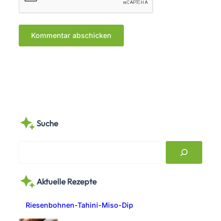
Suche
S
e
a
Aktuelle Rezepte
r
c
Riesenbohnen-Tahini-Miso-Dip
h