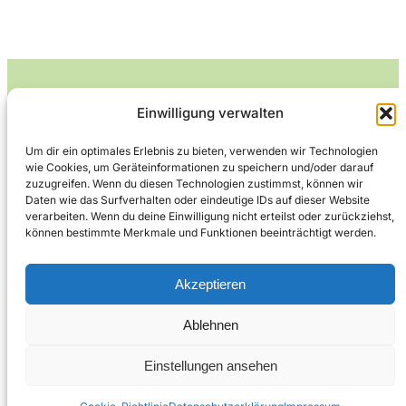
Einwilligung verwalten
Leckerlife
Um dir ein optimales Erlebnis zu bieten, verwenden wir Technologien
wie Cookies, um Geräteinformationen zu speichern und/oder darauf
Lecker essen – gesund leben.
zuzugreifen. Wenn du diesen Technologien zustimmst, können wir
Daten wie das Surfverhalten oder eindeutige IDs auf dieser Website
verarbeiten. Wenn du deine Einwilligung nicht erteilst oder zurückziehst,
können bestimmte Merkmale und Funktionen beeinträchtigt werden.
Über Leckerlife
Datenschutzerklärung
Impressum
Kontakt
Akzeptieren
Ablehnen
Copyright © 2026
Designed by
WPZOOM
Einstellungen ansehen