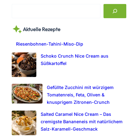
S
e
a
Aktuelle Rezepte
r
c
Riesenbohnen-Tahini-Miso-Dip
h
Schoko Crunch Nice Cream aus
Süßkartoffel
Gefüllte Zucchini mit würzigem
Tomatenreis, Feta, Oliven &
knusprigem Zitronen-Crunch
Salted Caramel Nice Cream – Das
cremigste Bananeneis mit natürlichem
Salz-Karamell-Geschmack