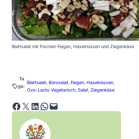
Blattsalat mit frischen Feigen, Haselnüssen und Ziegenkäse
Ta
Blattsalat
, 
Bürosalat
, 
Feigen
, 
Haselnüssen
, 
gs:
Ovo-Lacto Vegetarisch
, 
Salat
, 
Ziegenkäse
Share on Facebook
Email this Page
Share on LinkedIn
Share on WhatsApp
Email this Page