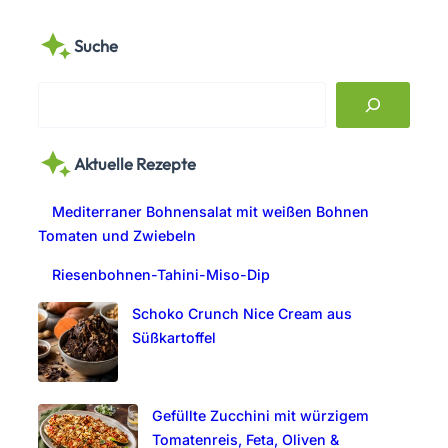
Suche
S
e
a
Aktuelle Rezepte
r
c
Mediterraner Bohnensalat mit weißen Bohnen
h
Tomaten und Zwiebeln
Riesenbohnen-Tahini-Miso-Dip
Schoko Crunch Nice Cream aus
Süßkartoffel
Gefüllte Zucchini mit würzigem
Tomatenreis, Feta, Oliven &