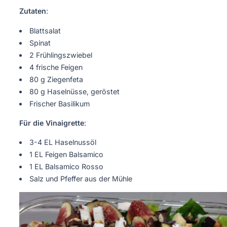
Zutaten
:
Blattsalat
Spinat
2 Frühlingszwiebel
4 frische Feigen
80 g Ziegenfeta
80 g Haselnüsse, geröstet
Frischer Basilikum
Für die Vinaigrette
:
3-4 EL Haselnussöl
1 EL Feigen Balsamico
1 EL Balsamico Rosso
Salz und Pfeffer aus der Mühle