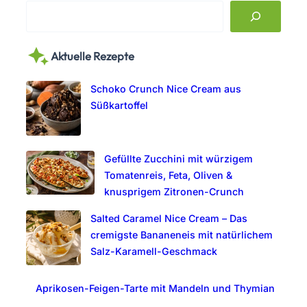
S
e
a
Aktuelle Rezepte
r
c
Schoko Crunch Nice Cream aus
h
Süßkartoffel
Gefüllte Zucchini mit würzigem
Tomatenreis, Feta, Oliven &
knusprigem Zitronen-Crunch
Salted Caramel Nice Cream – Das
cremigste Bananeneis mit natürlichem
Salz-Karamell-Geschmack
Aprikosen-Feigen-Tarte mit Mandeln und Thymian