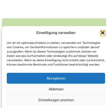
Einwilligung verwalten
Leckerlife
Um dir ein optimales Erlebnis zu bieten, verwenden wir Technologien
wie Cookies, um Geräteinformationen zu speichern und/oder darauf
Lecker essen – gesund leben.
zuzugreifen. Wenn du diesen Technologien zustimmst, können wir
Daten wie das Surfverhalten oder eindeutige IDs auf dieser Website
verarbeiten. Wenn du deine Einwilligung nicht erteilst oder zurückziehst,
können bestimmte Merkmale und Funktionen beeinträchtigt werden.
Über Leckerlife
Datenschutzerklärung
Impressum
Kontakt
Akzeptieren
Ablehnen
Copyright © 2026
Designed by
WPZOOM
Einstellungen ansehen