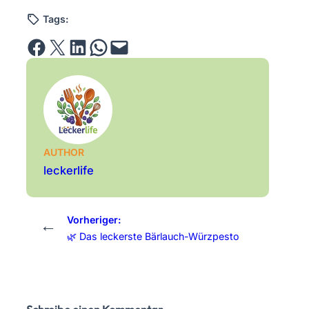
Tags:
Share on Facebook
Email this Page
Share on LinkedIn
Share on WhatsApp
Email this Page
AUTHOR
leckerlife
Vorheriger:
←
🌿 Das leckerste Bärlauch-Würzpesto