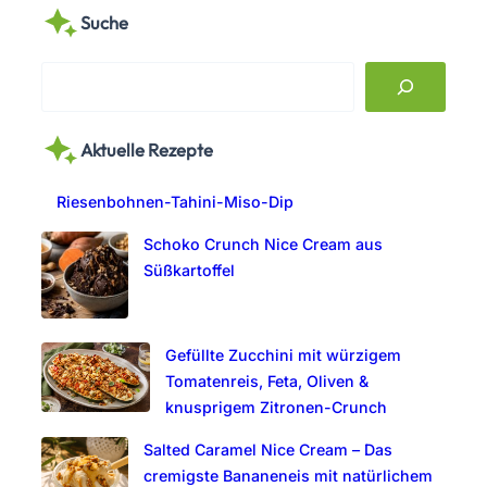
Suche
S
e
a
Aktuelle Rezepte
r
c
Riesenbohnen-Tahini-Miso-Dip
h
Schoko Crunch Nice Cream aus
Süßkartoffel
Gefüllte Zucchini mit würzigem
Tomatenreis, Feta, Oliven &
knusprigem Zitronen-Crunch
Salted Caramel Nice Cream – Das
cremigste Bananeneis mit natürlichem