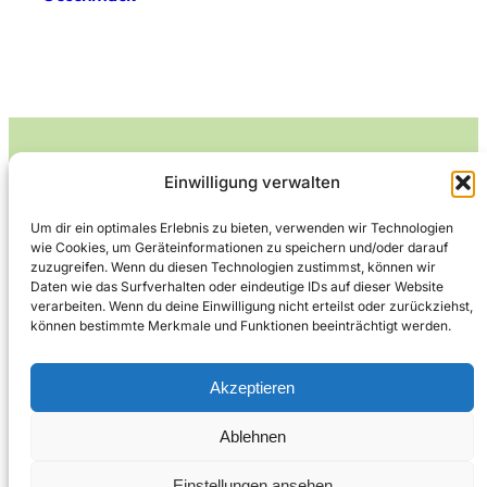
Einwilligung verwalten
Leckerlife
Um dir ein optimales Erlebnis zu bieten, verwenden wir Technologien
wie Cookies, um Geräteinformationen zu speichern und/oder darauf
Lecker essen – gesund leben.
zuzugreifen. Wenn du diesen Technologien zustimmst, können wir
Daten wie das Surfverhalten oder eindeutige IDs auf dieser Website
verarbeiten. Wenn du deine Einwilligung nicht erteilst oder zurückziehst,
können bestimmte Merkmale und Funktionen beeinträchtigt werden.
Über Leckerlife
Datenschutzerklärung
Impressum
Kontakt
Akzeptieren
Ablehnen
Copyright © 2026
Designed by
WPZOOM
Einstellungen ansehen