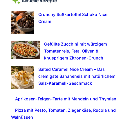
Aktuelle Rezepte
r
c
Crunchy Süßkartoffel Schoko Nice
h
Cream
Gefüllte Zucchini mit würzigem
Tomatenreis, Feta, Oliven &
knusprigem Zitronen-Crunch
Salted Caramel Nice Cream – Das
cremigste Bananeneis mit natürlichem
Salz-Karamell-Geschmack
Aprikosen-Feigen-Tarte mit Mandeln und Thymian
Pizza mit Pesto, Tomaten, Ziegenkäse, Rucola und
Walnüssen