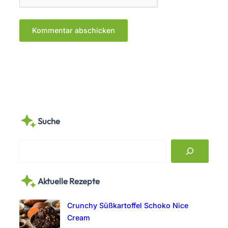
Suche
S
e
a
Aktuelle Rezepte
r
c
Crunchy Süßkartoffel Schoko Nice
h
Cream