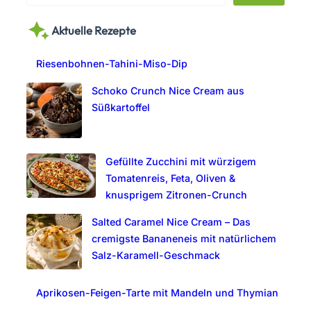
a
Aktuelle Rezepte
r
c
Riesenbohnen-Tahini-Miso-Dip
h
Schoko Crunch Nice Cream aus
Süßkartoffel
Gefüllte Zucchini mit würzigem
Tomatenreis, Feta, Oliven &
knusprigem Zitronen-Crunch
Salted Caramel Nice Cream – Das
cremigste Bananeneis mit natürlichem
Salz-Karamell-Geschmack
Aprikosen-Feigen-Tarte mit Mandeln und Thymian