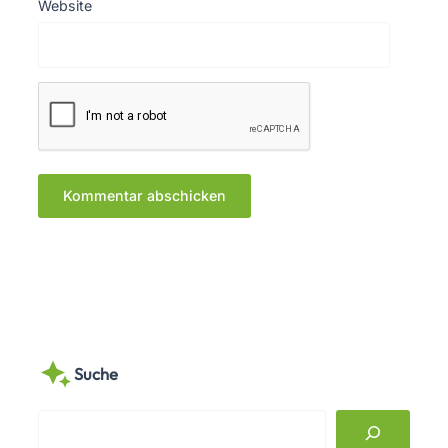
Website
Suche
S
e