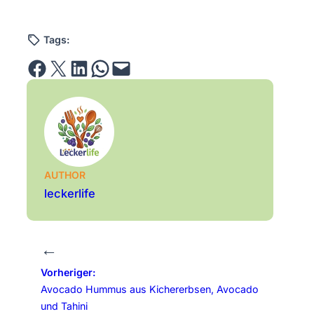
Tags:
Share on Facebook
Email this Page
Share on LinkedIn
Share on WhatsApp
Email this Page
AUTHOR
leckerlife
←
Vorheriger:
Avocado Hummus aus Kichererbsen, Avocado
und Tahini