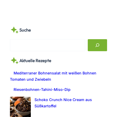
Suche
S
e
a
Aktuelle Rezepte
r
c
Mediterraner Bohnensalat mit weißen Bohnen
h
Tomaten und Zwiebeln
Riesenbohnen-Tahini-Miso-Dip
Schoko Crunch Nice Cream aus
Süßkartoffel