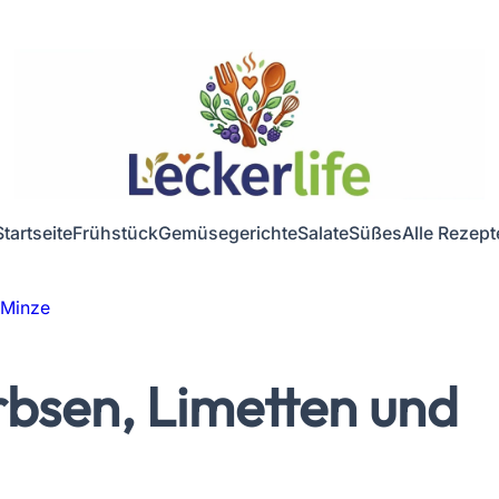
Startseite
Frühstück
Gemüsegerichte
Salate
Süßes
Alle Rezept
 Minze
rbsen, Limetten und