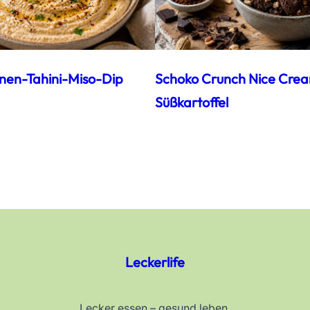
nen-Tahini-Miso-Dip
Schoko Crunch Nice Cre
Süßkartoffel
Leckerlife
Lecker essen – gesund leben.