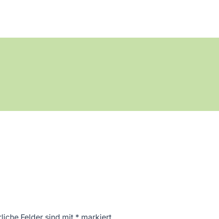
liche Felder sind mit
*
markiert