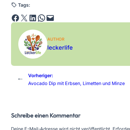
Tags:
Share on Facebook
Email this Page
Share on LinkedIn
Share on WhatsApp
Email this Page
AUTHOR
leckerlife
Vorheriger:
←
Avocado Dip mit Erbsen, Limetten und Minze
Schreibe einen Kommentar
Deine E-Mail-Adresse wird nicht veröffentlicht.
Erforder