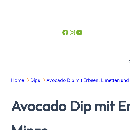
Zum
Inhalt
springen
Facebook
Instagram
YouTube
Home
Dips
Avocado Dip mit Erbsen, Limetten und
Avocado Dip mit E