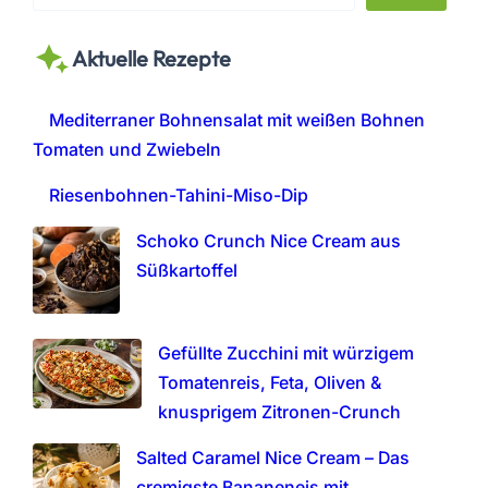
e
a
Aktuelle Rezepte
r
c
h
Mediterraner Bohnensalat mit weißen Bohnen
Tomaten und Zwiebeln
Riesenbohnen-Tahini-Miso-Dip
Schoko Crunch Nice Cream aus
Süßkartoffel
Gefüllte Zucchini mit würzigem
Tomatenreis, Feta, Oliven &
knusprigem Zitronen-Crunch
Salted Caramel Nice Cream – Das
cremigste Bananeneis mit