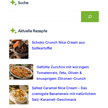
Suche
S
e
a
Aktuelle Rezepte
r
c
Schoko Crunch Nice Cream aus
h
Süßkartoffel
Gefüllte Zucchini mit würzigem
Tomatenreis, Feta, Oliven &
knusprigem Zitronen-Crunch
Salted Caramel Nice Cream – Das
cremigste Bananeneis mit natürlichem
Salz-Karamell-Geschmack