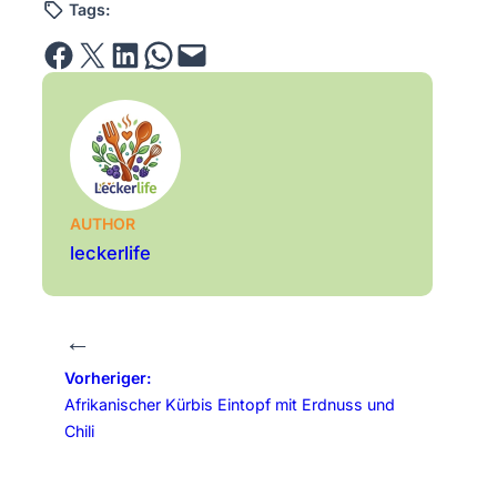
Tags:
Share on Facebook
Email this Page
Share on LinkedIn
Share on WhatsApp
Email this Page
AUTHOR
leckerlife
←
Vorheriger:
Afrikanischer Kürbis Eintopf mit Erdnuss und
Chili