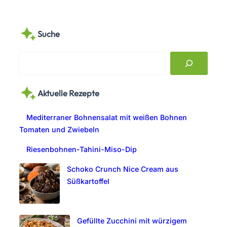
Suche
S
e
a
Aktuelle Rezepte
r
c
Mediterraner Bohnensalat mit weißen Bohnen
h
Tomaten und Zwiebeln
Riesenbohnen-Tahini-Miso-Dip
Schoko Crunch Nice Cream aus
Süßkartoffel
Gefüllte Zucchini mit würzigem