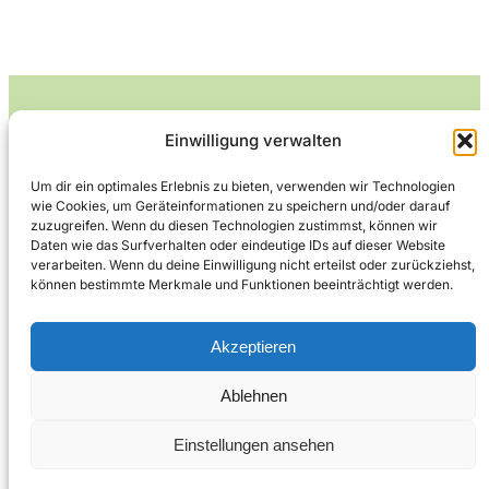
Einwilligung verwalten
Leckerlife
Um dir ein optimales Erlebnis zu bieten, verwenden wir Technologien
wie Cookies, um Geräteinformationen zu speichern und/oder darauf
Lecker essen – gesund leben.
zuzugreifen. Wenn du diesen Technologien zustimmst, können wir
Daten wie das Surfverhalten oder eindeutige IDs auf dieser Website
verarbeiten. Wenn du deine Einwilligung nicht erteilst oder zurückziehst,
können bestimmte Merkmale und Funktionen beeinträchtigt werden.
Über Leckerlife
Datenschutzerklärung
Impressum
Kontakt
Akzeptieren
Ablehnen
Copyright © 2026
Designed by
WPZOOM
Einstellungen ansehen