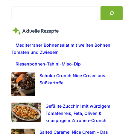
S
e
a
Aktuelle Rezepte
r
c
Mediterraner Bohnensalat mit weißen Bohnen
h
Tomaten und Zwiebeln
Riesenbohnen-Tahini-Miso-Dip
Schoko Crunch Nice Cream aus
Süßkartoffel
Gefüllte Zucchini mit würzigem
Tomatenreis, Feta, Oliven &
knusprigem Zitronen-Crunch
Salted Caramel Nice Cream – Das