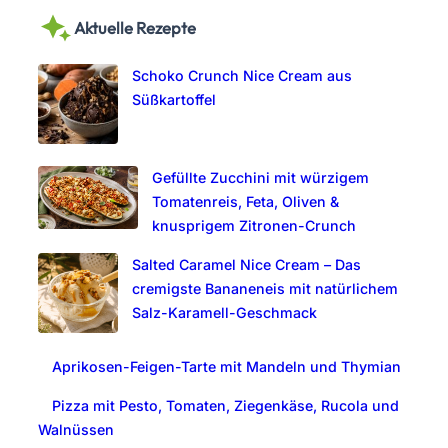
a
Aktuelle Rezepte
r
c
Schoko Crunch Nice Cream aus
h
Süßkartoffel
Gefüllte Zucchini mit würzigem
Tomatenreis, Feta, Oliven &
knusprigem Zitronen-Crunch
Salted Caramel Nice Cream – Das
cremigste Bananeneis mit natürlichem
Salz-Karamell-Geschmack
Aprikosen-Feigen-Tarte mit Mandeln und Thymian
Pizza mit Pesto, Tomaten, Ziegenkäse, Rucola und
Walnüssen