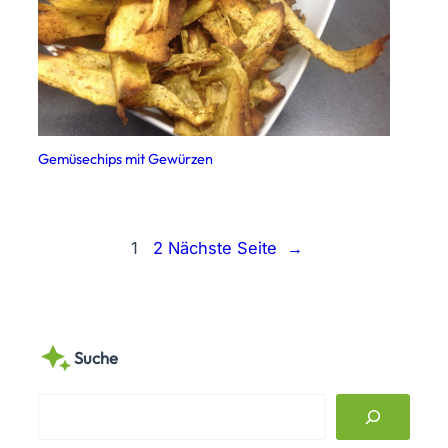
Gemüsechips mit Gewürzen
1
2
Nächste Seite
→
Suche
S
e