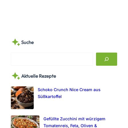
Suche
S
e
a
Aktuelle Rezepte
r
c
Schoko Crunch Nice Cream aus
h
Süßkartoffel
Gefüllte Zucchini mit würzigem
Tomatenreis, Feta, Oliven &