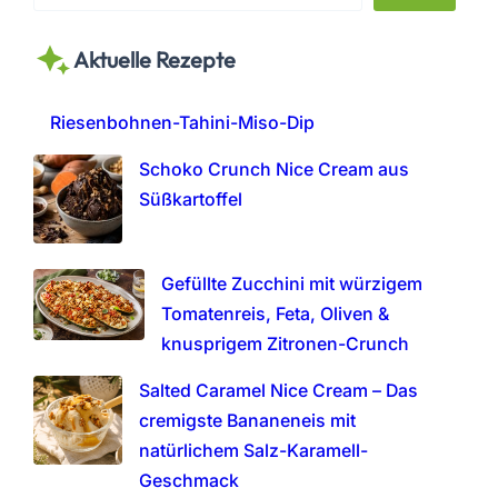
e
a
Aktuelle Rezepte
r
c
h
Riesenbohnen-Tahini-Miso-Dip
Schoko Crunch Nice Cream aus
Süßkartoffel
Gefüllte Zucchini mit würzigem
Tomatenreis, Feta, Oliven &
knusprigem Zitronen-Crunch
Salted Caramel Nice Cream – Das
cremigste Bananeneis mit
natürlichem Salz-Karamell-
Geschmack