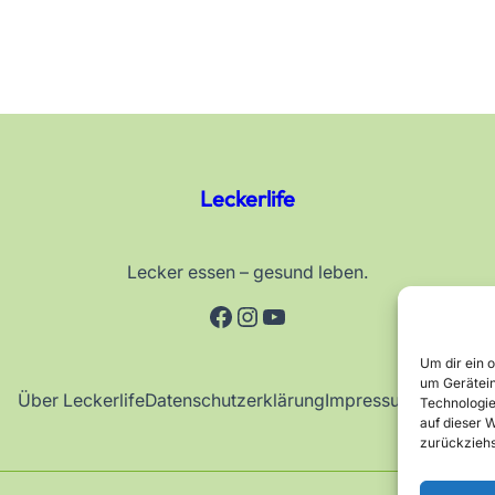
Leckerlife
Lecker essen – gesund leben.
Facebook
Instagram
YouTube
Um dir ein 
um Gerätein
Über Leckerlife
Datenschutzerklärung
Impressum
Kontakt
Technologie
auf dieser W
zurückziehs