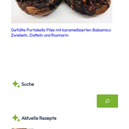
Gefüllte Portobello Pilze mit karamellisierten Balsamico
Zwiebeln, Datteln und Rosmarin
Suche
S
e
a
Aktuelle Rezepte
r
c