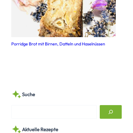
Porridge Brot mit Birnen, Datteln und Haselnüssen
Suche
S
e
a
Aktuelle Rezepte
r