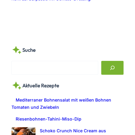
Suche
S
e
a
Aktuelle Rezepte
r
c
Mediterraner Bohnensalat mit weißen Bohnen
h
Tomaten und Zwiebeln
Riesenbohnen-Tahini-Miso-Dip
Schoko Crunch Nice Cream aus