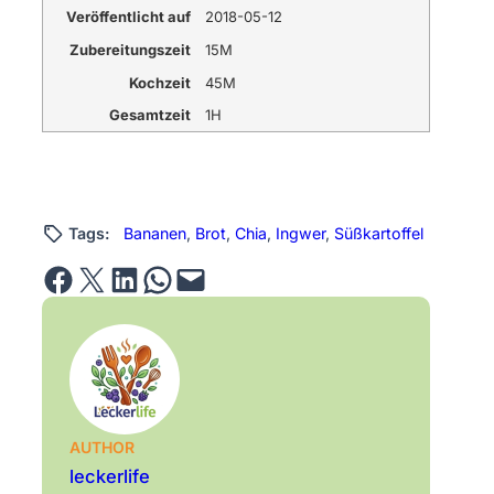
Veröffentlicht auf
2018-05-12
Zubereitungszeit
15M
Kochzeit
45M
Gesamtzeit
1H
Tags:
Bananen
, 
Brot
, 
Chia
, 
Ingwer
, 
Süßkartoffel
Share on Facebook
Email this Page
Share on LinkedIn
Share on WhatsApp
Email this Page
AUTHOR
leckerlife