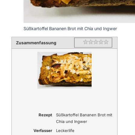
Süßkartoffel Bananen Brot mit Chia und Ingwer
Zusammenfassung
Rating
1 star
2 stars
3 stars
4 stars
5 stars
Rezept
Süßkartoffel Bananen Brot mit
Chia und Ingwer
Verfasser
Leckerlife