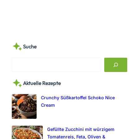
Suche
S
e
a
Aktuelle Rezepte
r
c
Crunchy Süßkartoffel Schoko Nice
h
Cream
Gefüllte Zucchini mit würzigem
Tomatenreis, Feta, Oliven &