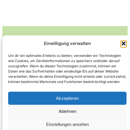
Einwilligung verwalten
Leckerlife
Um dir ein optimales Erlebnis zu bieten, verwenden wir Technologien
wie Cookies, um Geräteinformationen zu speichern und/oder darauf
Lecker essen – gesund leben.
zuzugreifen. Wenn du diesen Technologien zustimmst, können wir
Daten wie das Surfverhalten oder eindeutige IDs auf dieser Website
verarbeiten. Wenn du deine Einwilligung nicht erteilst oder zurückziehst,
können bestimmte Merkmale und Funktionen beeinträchtigt werden.
Über Leckerlife
Datenschutzerklärung
Impressum
Kontakt
Akzeptieren
Ablehnen
Copyright © 2026
Designed by
WPZOOM
Einstellungen ansehen