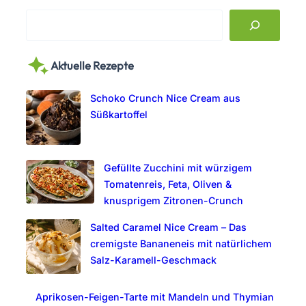
S
e
a
Aktuelle Rezepte
r
c
Schoko Crunch Nice Cream aus
h
Süßkartoffel
Gefüllte Zucchini mit würzigem
Tomatenreis, Feta, Oliven &
knusprigem Zitronen-Crunch
Salted Caramel Nice Cream – Das
cremigste Bananeneis mit natürlichem
Salz-Karamell-Geschmack
Aprikosen-Feigen-Tarte mit Mandeln und Thymian