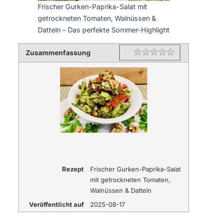
Frischer Gurken-Paprika-Salat mit
getrockneten Tomaten, Walnüssen &
Datteln – Das perfekte Sommer-Highlight
Zusammenfassung
Rating
1 star
2 stars
3 stars
4 stars
5 stars
Rezept
Frischer Gurken-Paprika-Salat
mit getrockneten Tomaten,
Walnüssen & Datteln
Veröffentlicht auf
2025-08-17