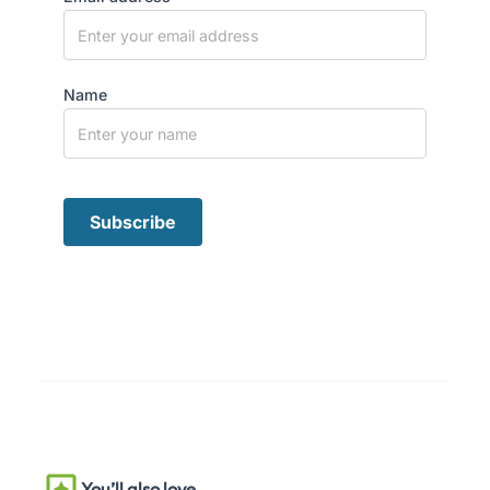
Name
You’ll also love