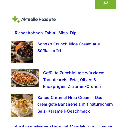
e
a
Aktuelle Rezepte
r
c
Riesenbohnen-Tahini-Miso-Dip
h
Schoko Crunch Nice Cream aus
Süßkartoffel
Gefüllte Zucchini mit würzigem
Tomatenreis, Feta, Oliven &
knusprigem Zitronen-Crunch
Salted Caramel Nice Cream – Das
cremigste Bananeneis mit natürlichem
Salz-Karamell-Geschmack
Aprikosen-Feigen-Tarte mit Mandeln und Thymian