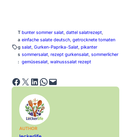
T
bunter sommer salat
, 
dattel salatrezept
, 
a
einfache salate deutsch
, 
getrocknete tomaten
g
salat
, 
Gurken-Paprika-Salat
, 
pikanter
s
sommersalat
, 
rezept gurkensalat
, 
sommerlicher
:
gemüsesalat
, 
walnusssalat rezept
Share on Facebook
Email this Page
Share on LinkedIn
Share on WhatsApp
Email this Page
AUTHOR
leckerlife