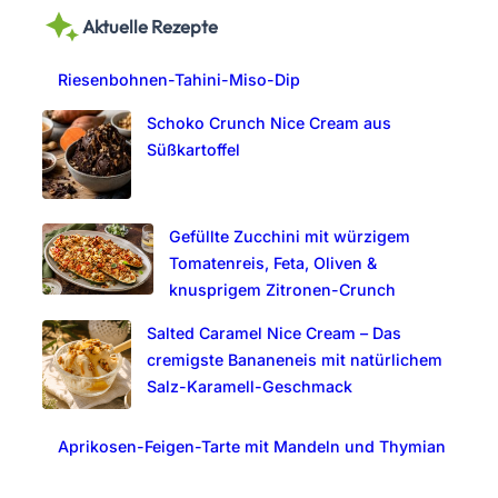
a
Aktuelle Rezepte
r
c
Riesenbohnen-Tahini-Miso-Dip
h
Schoko Crunch Nice Cream aus
Süßkartoffel
Gefüllte Zucchini mit würzigem
Tomatenreis, Feta, Oliven &
knusprigem Zitronen-Crunch
Salted Caramel Nice Cream – Das
cremigste Bananeneis mit natürlichem
Salz-Karamell-Geschmack
Aprikosen-Feigen-Tarte mit Mandeln und Thymian