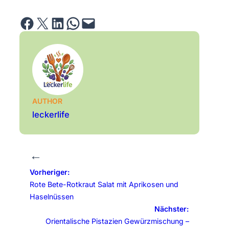
Share on Facebook
Email this Page
Share on LinkedIn
Share on WhatsApp
Email this Page
AUTHOR
leckerlife
←
Vorheriger:
Rote Bete-Rotkraut Salat mit Aprikosen und
Haselnüssen
Nächster:
Orientalische Pistazien Gewürzmischung –