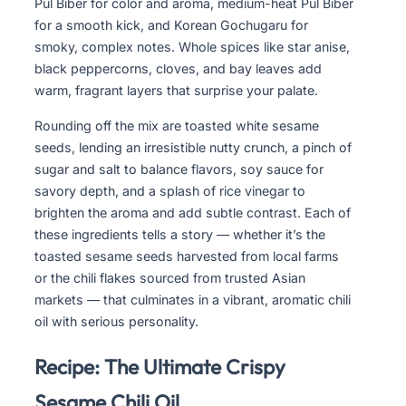
Pul Biber for color and aroma, medium-heat Pul Biber
for a smooth kick, and Korean Gochugaru for
smoky, complex notes. Whole spices like star anise,
black peppercorns, cloves, and bay leaves add
warm, fragrant layers that surprise your palate.
Rounding off the mix are toasted white sesame
seeds, lending an irresistible nutty crunch, a pinch of
sugar and salt to balance flavors, soy sauce for
savory depth, and a splash of rice vinegar to
brighten the aroma and add subtle contrast. Each of
these ingredients tells a story — whether it’s the
toasted sesame seeds harvested from local farms
or the chili flakes sourced from trusted Asian
markets — that culminates in a vibrant, aromatic chili
oil with serious personality.
Recipe: The Ultimate Crispy
Sesame Chili Oil