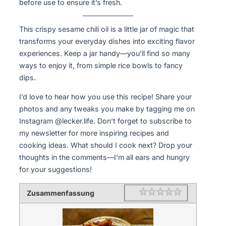
before use to ensure it’s fresh.
This crispy sesame chili oil is a little jar of magic that
transforms your everyday dishes into exciting flavor
experiences. Keep a jar handy—you’ll find so many
ways to enjoy it, from simple rice bowls to fancy
dips.
I’d love to hear how you use this recipe! Share your
photos and any tweaks you make by tagging me on
Instagram @lecker.life. Don’t forget to subscribe to
my newsletter for more inspiring recipes and
cooking ideas. What should I cook next? Drop your
thoughts in the comments—I’m all ears and hungry
for your suggestions!
Zusammenfassung
Rating
1 star
2 stars
3 stars
4 stars
5 stars