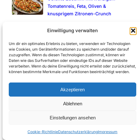
Tomatenreis, Feta, Oliven &
knusprigem Zitronen-Crunch
Salted Caramel Nice Cream – Das
Einwilligung verwalten
cremigste Bananeneis mit natürlichem
Salz-Karamell-Geschmack
Um dir ein optimales Erlebnis zu bieten, verwenden wir Technologien
wie Cookies, um Geräteinformationen zu speichern und/oder darauf
zuzugreifen. Wenn du diesen Technologien zustimmst, können wir
Aprikosen-Feigen-Tarte mit Mandeln und Thymian
Daten wie das Surfverhalten oder eindeutige IDs auf dieser Website
verarbeiten. Wenn du deine Einwilligung nicht erteilst oder zurückziehst,
Pizza mit Pesto, Tomaten, Ziegenkäse, Rucola und
können bestimmte Merkmale und Funktionen beeinträchtigt werden.
Walnüssen
Akzeptieren
Ablehnen
Kategorien
Einstellungen ansehen
Cookie-Richtlinie
Datenschutzerklärung
Impressum