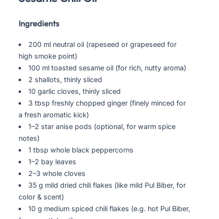
Ingredients
200 ml neutral oil (rapeseed or grapeseed for
high smoke point)
100 ml toasted sesame oil (for rich, nutty aroma)
2 shallots, thinly sliced
10 garlic cloves, thinly sliced
3 tbsp freshly chopped ginger (finely minced for
a fresh aromatic kick)
1–2 star anise pods (optional, for warm spice
notes)
1 tbsp whole black peppercorns
1–2 bay leaves
2–3 whole cloves
35 g mild dried chili flakes (like mild Pul Biber, for
color & scent)
10 g medium spiced chili flakes (e.g. hot Pul Biber,