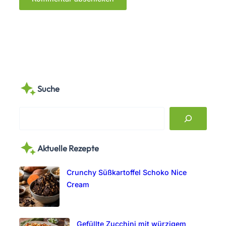
Suche
S
e
a
Aktuelle Rezepte
r
c
Crunchy Süßkartoffel Schoko Nice
h
Cream
Gefüllte Zucchini mit würzigem