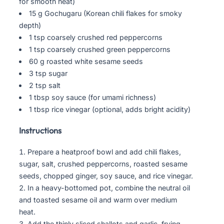
for smooth heat)
15 g Gochugaru (Korean chili flakes for smoky
depth)
1 tsp coarsely crushed red peppercorns
1 tsp coarsely crushed green peppercorns
60 g roasted white sesame seeds
3 tsp sugar
2 tsp salt
1 tbsp soy sauce (for umami richness)
1 tbsp rice vinegar (optional, adds bright acidity)
Instructions
Prepare a heatproof bowl and add chili flakes,
sugar, salt, crushed peppercorns, roasted sesame
seeds, chopped ginger, soy sauce, and rice vinegar.
In a heavy-bottomed pot, combine the neutral oil
and toasted sesame oil and warm over medium
heat.
Add the thinly sliced shallots and garlic, frying