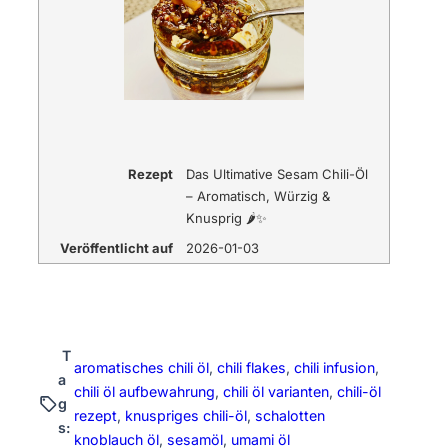
Rezept
Das Ultimative Sesam Chili-Öl
– Aromatisch, Würzig &
Knusprig 🌶️✨
Veröffentlicht auf
2026-01-03
T
aromatisches chili öl
, 
chili flakes
, 
chili infusion
, 
a
chili öl aufbewahrung
, 
chili öl varianten
, 
chili-öl
g
rezept
, 
knuspriges chili-öl
, 
schalotten
s:
knoblauch öl
, 
sesamöl
, 
umami öl