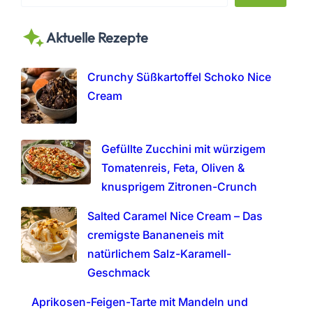
e
a
Aktuelle Rezepte
r
c
h
Crunchy Süßkartoffel Schoko Nice
Cream
Gefüllte Zucchini mit würzigem
Tomatenreis, Feta, Oliven &
knusprigem Zitronen-Crunch
Salted Caramel Nice Cream – Das
cremigste Bananeneis mit
natürlichem Salz-Karamell-
Geschmack
Aprikosen-Feigen-Tarte mit Mandeln und