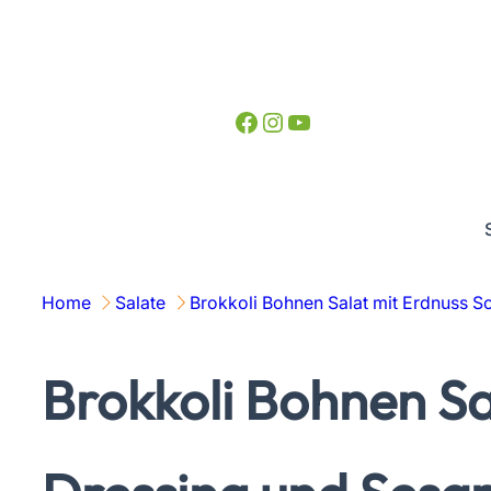
Zum
Inhalt
springen
Facebook
Instagram
YouTube
Home
Salate
Brokkoli Bohnen Salat mit Erdnuss S
Brokkoli Bohnen Sa