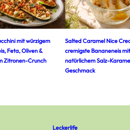
ucchini mit würzigem
Salted Caramel Nice Cre
s, Feta, Oliven &
cremigste Bananeneis mi
m Zitronen-Crunch
natürlichem Salz-Karamel
Geschmack
Leckerlife