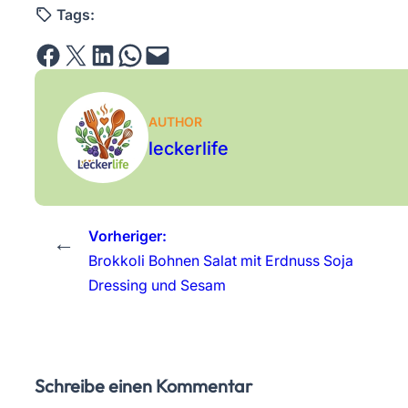
Tags:
Share on Facebook
Email this Page
Share on LinkedIn
Share on WhatsApp
Email this Page
AUTHOR
leckerlife
Vorheriger:
←
Brokkoli Bohnen Salat mit Erdnuss Soja
Dressing und Sesam
Schreibe einen Kommentar