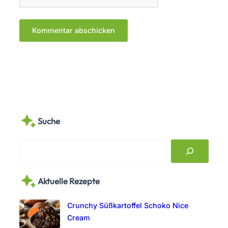
Suche
S
e
a
Aktuelle Rezepte
r
c
Crunchy Süßkartoffel Schoko Nice
h
Cream