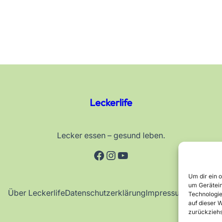
Leckerlife
Lecker essen – gesund leben.
Facebook
Instagram
YouTube
Um dir ein 
um Gerätein
Über Leckerlife
Datenschutzerklärung
Impressum
Kontakt
Technologie
auf dieser W
zurückziehs