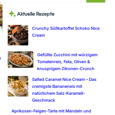
e
a
Aktuelle Rezepte
r
c
h
Crunchy Süßkartoffel Schoko Nice
Cream
Gefüllte Zucchini mit würzigem
n
Tomatenreis, Feta, Oliven &
knusprigem Zitronen-Crunch
Salted Caramel Nice Cream – Das
cremigste Bananeneis mit
natürlichem Salz-Karamell-
Geschmack
Aprikosen-Feigen-Tarte mit Mandeln und