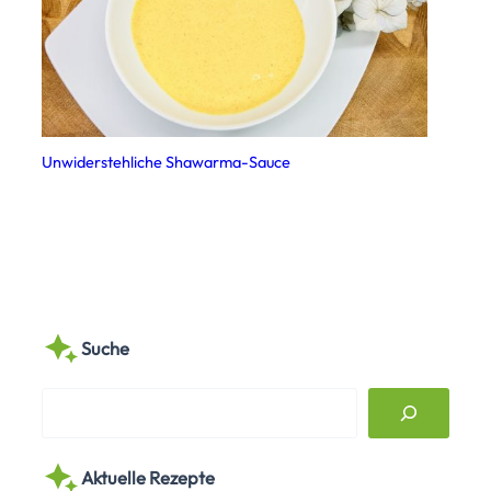
Unwiderstehliche Shawarma-Sauce
Suche
S
e
a
Aktuelle Rezepte
r