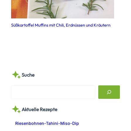
Süßkartoffel Muffins mit Chili, Erdnüssen und Kräutern
Suche
S
e
a
Aktuelle Rezepte
r
c
Riesenbohnen-Tahini-Miso-Dip
h