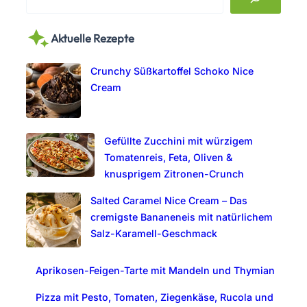
e
a
Aktuelle Rezepte
r
c
Crunchy Süßkartoffel Schoko Nice
h
Cream
Gefüllte Zucchini mit würzigem
Tomatenreis, Feta, Oliven &
knusprigem Zitronen-Crunch
Salted Caramel Nice Cream – Das
cremigste Bananeneis mit natürlichem
Salz-Karamell-Geschmack
Aprikosen-Feigen-Tarte mit Mandeln und Thymian
Pizza mit Pesto, Tomaten, Ziegenkäse, Rucola und