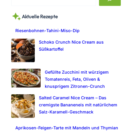
e
a
Aktuelle Rezepte
r
c
Riesenbohnen-Tahini-Miso-Dip
h
Schoko Crunch Nice Cream aus
Süßkartoffel
Gefüllte Zucchini mit würzigem
Tomatenreis, Feta, Oliven &
knusprigem Zitronen-Crunch
Salted Caramel Nice Cream – Das
cremigste Bananeneis mit natürlichem
Salz-Karamell-Geschmack
Aprikosen-Feigen-Tarte mit Mandeln und Thymian