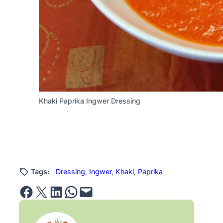
Khaki Paprika Ingwer Dressing
Tags:
Dressing
, 
Ingwer
, 
Khaki
, 
Paprika
Share on Facebook
Email this Page
Share on LinkedIn
Share on WhatsApp
Email this Page