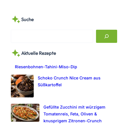
Suche
S
e
a
Aktuelle Rezepte
r
c
Riesenbohnen-Tahini-Miso-Dip
h
Schoko Crunch Nice Cream aus
Süßkartoffel
Gefüllte Zucchini mit würzigem
Tomatenreis, Feta, Oliven &
knusprigem Zitronen-Crunch