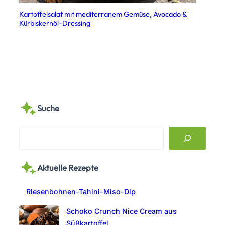
Kartoffelsalat mit mediterranem Gemüse, Avocado &
Kürbiskernöl-Dressing
Suche
S
e
a
Aktuelle Rezepte
r
c
Riesenbohnen-Tahini-Miso-Dip
h
Schoko Crunch Nice Cream aus
Süßkartoffel