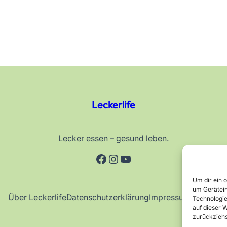
Leckerlife
Lecker essen – gesund leben.
Facebook
Instagram
YouTube
Um dir ein 
um Gerätein
Über Leckerlife
Datenschutzerklärung
Impressum
Kontakt
Technologie
auf dieser W
zurückziehs