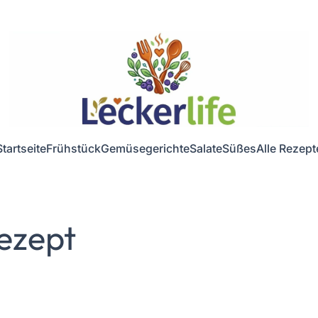
Startseite
Frühstück
Gemüsegerichte
Salate
Süßes
Alle Rezept
ezept