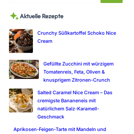
e
a
Aktuelle Rezepte
r
c
h
Crunchy Süßkartoffel Schoko Nice
Cream
Gefüllte Zucchini mit würzigem
Tomatenreis, Feta, Oliven &
knusprigem Zitronen-Crunch
Salted Caramel Nice Cream – Das
cremigste Bananeneis mit
natürlichem Salz-Karamell-
Geschmack
Aprikosen-Feigen-Tarte mit Mandeln und