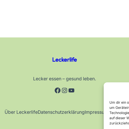
Leckerlife
Lecker essen – gesund leben.
Facebook
Instagram
YouTube
Um dir ein 
um Gerätein
Über Leckerlife
Datenschutzerklärung
Impressum
Kontakt
Technologie
auf dieser W
zurückziehs