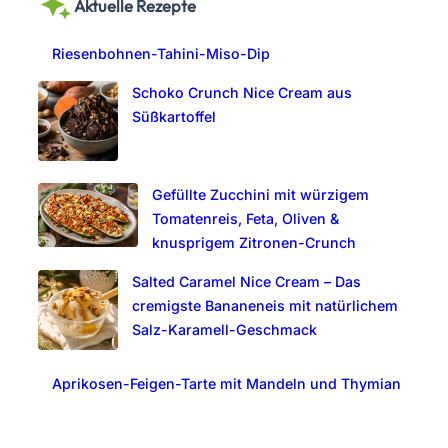
Aktuelle Rezepte
r
c
Riesenbohnen-Tahini-Miso-Dip
h
Schoko Crunch Nice Cream aus
Süßkartoffel
Gefüllte Zucchini mit würzigem
Tomatenreis, Feta, Oliven &
knusprigem Zitronen-Crunch
Salted Caramel Nice Cream – Das
cremigste Bananeneis mit natürlichem
Salz-Karamell-Geschmack
Aprikosen-Feigen-Tarte mit Mandeln und Thymian