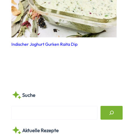
Indischer Joghurt Gurken Raita Dip
Suche
S
e
a
Aktuelle Rezepte
r