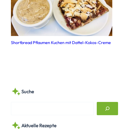
Shortbread Pflaumen Kuchen mit Dattel-Kokos-Creme
Suche
S
e
a
Aktuelle Rezepte
r