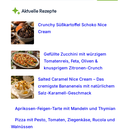
a
Aktuelle Rezepte
r
c
Crunchy Süßkartoffel Schoko Nice
h
Cream
Gefüllte Zucchini mit würzigem
Tomatenreis, Feta, Oliven &
knusprigem Zitronen-Crunch
Salted Caramel Nice Cream – Das
cremigste Bananeneis mit natürlichem
Salz-Karamell-Geschmack
Aprikosen-Feigen-Tarte mit Mandeln und Thymian
Pizza mit Pesto, Tomaten, Ziegenkäse, Rucola und
Walnüssen