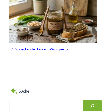
🌿 Das leckerste Bärlauch-Würzpesto
Suche
S
e