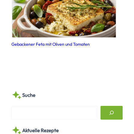
Gebackener Feta mit Oliven und Tomaten
Suche
S
e
a
Aktuelle Rezepte
r