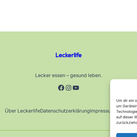
Leckerlife
Lecker essen – gesund leben.
Facebook
Instagram
YouTube
Um dir ein 
um Gerätein
Über Leckerlife
Datenschutzerklärung
Impressum
Kontakt
Technologie
auf dieser W
zurückziehs