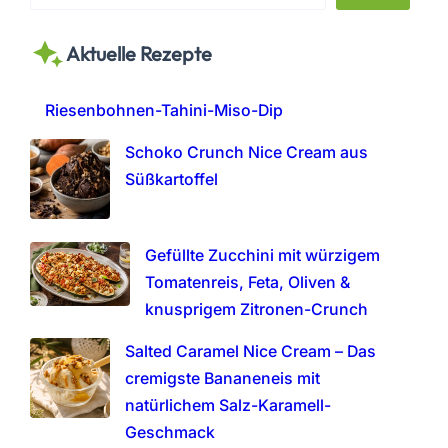
e
a
Aktuelle Rezepte
r
c
h
Riesenbohnen-Tahini-Miso-Dip
Schoko Crunch Nice Cream aus
Süßkartoffel
Gefüllte Zucchini mit würzigem
Tomatenreis, Feta, Oliven &
knusprigem Zitronen-Crunch
Salted Caramel Nice Cream – Das
cremigste Bananeneis mit
natürlichem Salz-Karamell-
Geschmack