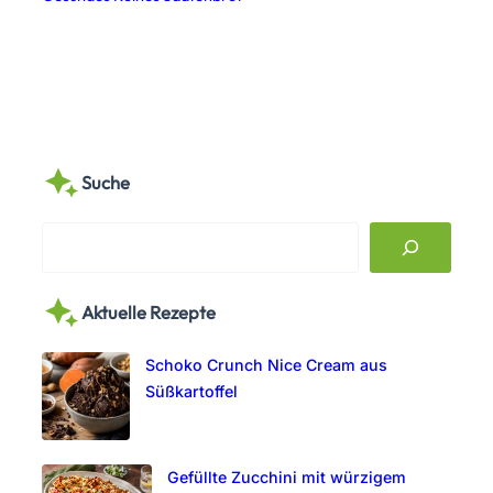
Suche
S
e
a
Aktuelle Rezepte
r
c
Schoko Crunch Nice Cream aus
h
Süßkartoffel
Gefüllte Zucchini mit würzigem