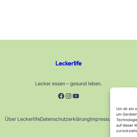
Leckerlife
Lecker essen – gesund leben.
Facebook
Instagram
YouTube
Um dir ein 
um Gerätein
Über Leckerlife
Datenschutzerklärung
Impressum
Kontakt
Technologie
auf dieser W
zurückziehs