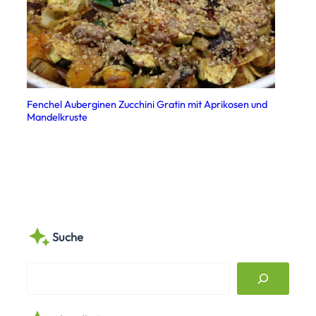
Fenchel Auberginen Zucchini Gratin mit Aprikosen und
Mandelkruste
Suche
S
e
a