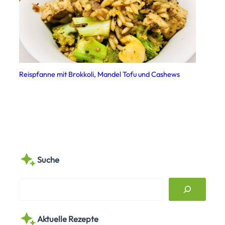
Reispfanne mit Brokkoli, Mandel Tofu und Cashews
Suche
S
e
a
Aktuelle Rezepte
r