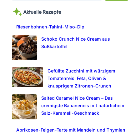
a
Aktuelle Rezepte
r
c
Riesenbohnen-Tahini-Miso-Dip
h
Schoko Crunch Nice Cream aus
Süßkartoffel
Gefüllte Zucchini mit würzigem
Tomatenreis, Feta, Oliven &
knusprigem Zitronen-Crunch
Salted Caramel Nice Cream – Das
cremigste Bananeneis mit natürlichem
Salz-Karamell-Geschmack
Aprikosen-Feigen-Tarte mit Mandeln und Thymian